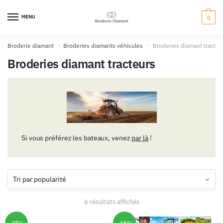
MENU
0
Broderie diamant
»
Broderies diamants véhicules
»
Broderies diamant tracteu
Broderies diamant tracteurs
Si vous préférez les bateaux, venez
par là
!
6 résultats affichés
-48%
-48%