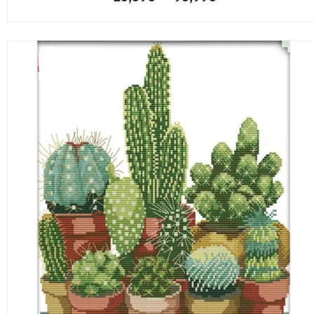
15,59
€
–
95,99
€