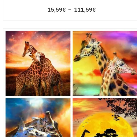
Broderie diamant Portrait d'ange
15,59
€
–
111,59
€