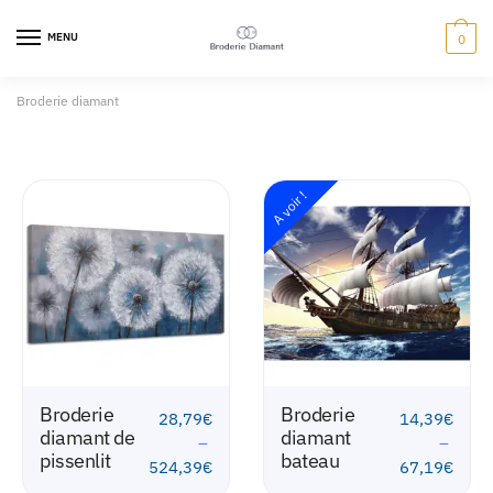
MENU
0
Broderie diamant
A voir !
A voir !
Broderie
Broderie
14,39
€
15,59
€
diamant
diamant
–
–
bateau
thème
67,19
€
69,59
€
lavande