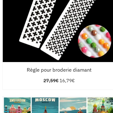
Règle pour broderie diamant
27,59
€
16,79
€