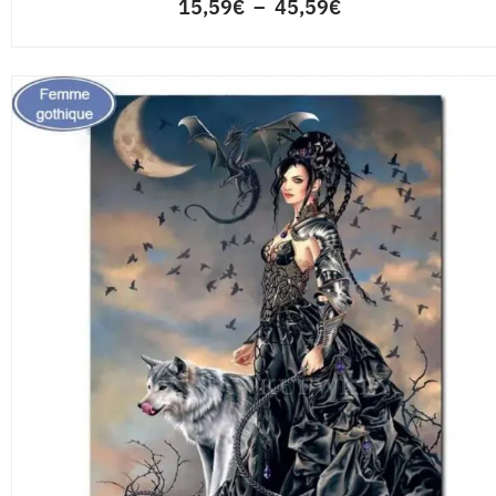
15,59
€
–
45,59
€