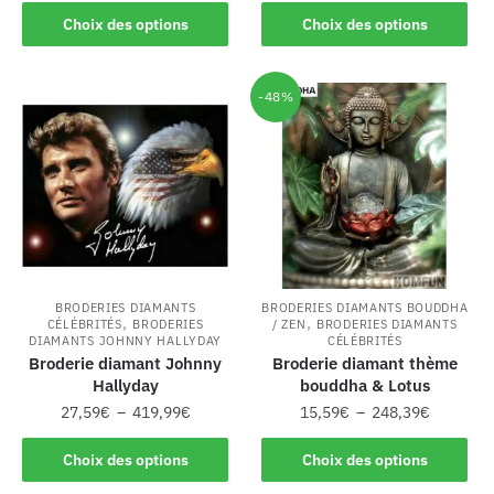
Choix des options
Choix des options
-48%
BRODERIES DIAMANTS
BRODERIES DIAMANTS BOUDDHA
,
,
CÉLÉBRITÉS
BRODERIES
/ ZEN
BRODERIES DIAMANTS
DIAMANTS JOHNNY HALLYDAY
CÉLÉBRITÉS
Broderie diamant Johnny
Broderie diamant thème
Hallyday
bouddha & Lotus
27,59
€
–
419,99
€
15,59
€
–
248,39
€
Choix des options
Choix des options