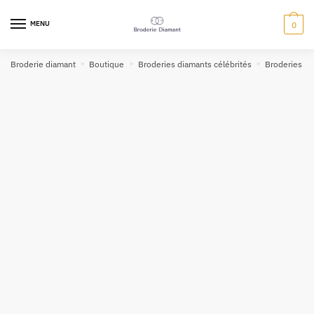
MENU
0
Broderie diamant
»
Boutique
»
Broderies diamants célébrités
»
Broderies di