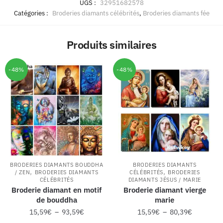
UGS :
32951682578
Catégories :
Broderies diamants célébrités
,
Broderies diamants fée
Produits similaires
-48%
-48%
BRODERIES DIAMANTS BOUDDHA
BRODERIES DIAMANTS
,
,
/ ZEN
BRODERIES DIAMANTS
CÉLÉBRITÉS
BRODERIES
CÉLÉBRITÉS
DIAMANTS JÉSUS / MARIE
Broderie diamant en motif
Broderie diamant vierge
de bouddha
marie
15,59
€
–
93,59
€
15,59
€
–
80,39
€