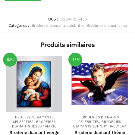
UGS :
32894255435
Catégories :
Broderies diamants célébrités
,
Broderies diamants fée
Produits similaires
-52%
-55%
BRODERIES DIAMANTS
BRODERIES DIAMANTS
,
,
CÉLÉBRITÉS
BRODERIES
CÉLÉBRITÉS
BRODERIES
DIAMANTS JÉSUS / MARIE
DIAMANTS JOHNNY HALLYDAY
Broderie diamant vierge
Broderie diamant thème