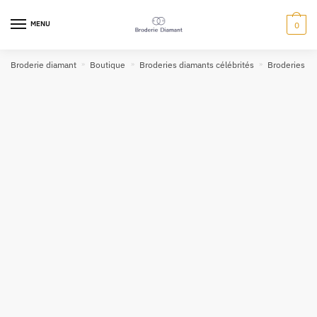
MENU
0
Broderie diamant
»
Boutique
»
Broderies diamants célébrités
»
Broderies di