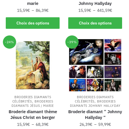
marie
Johnny Hallyday
15,59
€
–
86,39
€
15,59
€
–
441,59
€
Choix des options
Choix des options
-24%
-39%
BRODERIES DIAMANTS
BRODERIES DIAMANTS
,
,
CÉLÉBRITÉS
BRODERIES
CÉLÉBRITÉS
BRODERIES
DIAMANTS JÉSUS / MARIE
DIAMANTS JOHNNY HALLYDAY
Broderie diamant thème
Broderie diamant ” Johnny
Jésus Christ en berger
Hallyday “
15,59
€
–
68,39
€
26,39
€
–
59,99
€