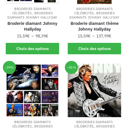
BRODERIES DIAMANTS
BRODERIES DIAMANTS
,
,
CÉLÉBRITÉS
BRODERIES
CÉLÉBRITÉS
BRODERIES
DIAMANTS JOHNNY HALLYDAY
DIAMANTS JOHNNY HALLYDAY
Broderie diamant Johnny
Broderie diamant thème
Hallyday
Johnny Hallyday
15,59
€
–
98,39
€
15,59
€
–
137,99
€
Choix des options
Choix des options
-39%
-41%
BRODERIES DIAMANTS
BRODERIES DIAMANTS
,
,
CÉLÉBRITÉS
BRODERIES
CÉLÉBRITÉS
BRODERIES