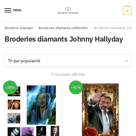
MENU
0
Broderie diamant
»
Broderies diamants célébrités
»
Broderies diamants Johnn
Broderies diamants Johnny Hallyday
7 résultats affichés
-28%
-41%