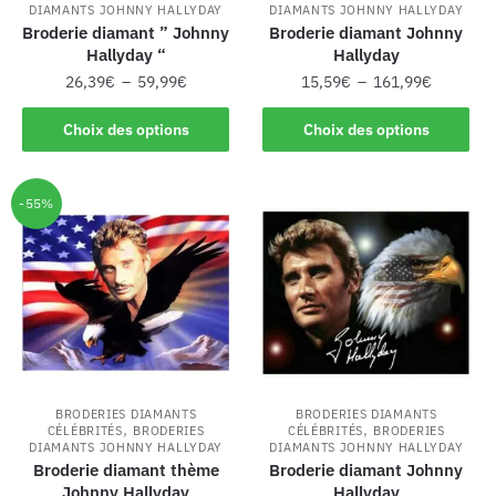
DIAMANTS JOHNNY HALLYDAY
DIAMANTS JOHNNY HALLYDAY
Broderie diamant ” Johnny
Broderie diamant Johnny
Hallyday “
Hallyday
26,39
€
–
59,99
€
15,59
€
–
161,99
€
Choix des options
Choix des options
-55%
BRODERIES DIAMANTS
BRODERIES DIAMANTS
,
,
CÉLÉBRITÉS
BRODERIES
CÉLÉBRITÉS
BRODERIES
DIAMANTS JOHNNY HALLYDAY
DIAMANTS JOHNNY HALLYDAY
Broderie diamant thème
Broderie diamant Johnny
Johnny Hallyday
Hallyday