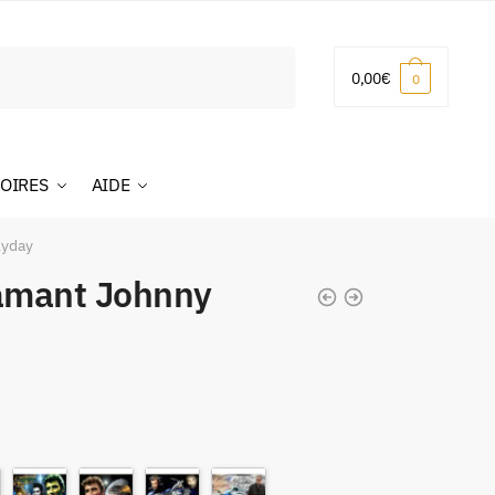
0,00
€
0
OIRES
AIDE
lyday
iamant Johnny