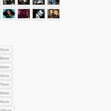
x25cm
X40cm
X50cm
x65cm
x75cm
X80cm
x90cm
x105cm