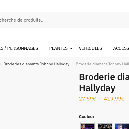
rche
ÉS / PERSONNAGES
PLANTES
VÉHICULES
ACCESS
Broderies diamants Johnny Hallyday
Broderie diamant Johnny Hal
»
»
Broderie d
Hallyday
27,59
€
–
419,99
€
Couleur