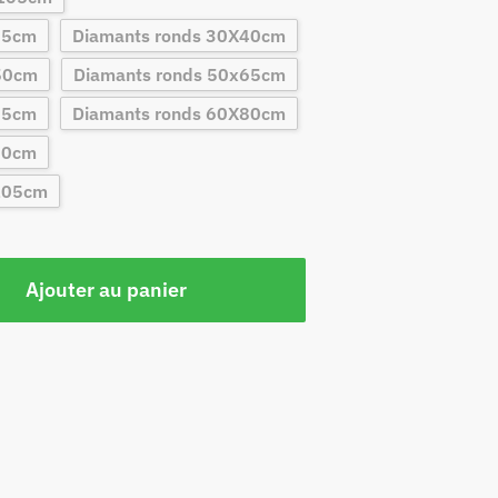
25cm
Diamants ronds 30X40cm
50cm
Diamants ronds 50x65cm
75cm
Diamants ronds 60X80cm
90cm
105cm
Ajouter au panier