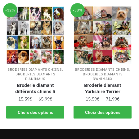
-32%
-38%
,
,
BRODERIES DIAMANTS CHIENS
BRODERIES DIAMANTS CHIENS
BRODERIES DIAMANTS
BRODERIES DIAMANTS
D'ANIMAUX
D'ANIMAUX
Broderie diamant
Broderie diamant
différents chiens 5
Yorkshire Terrier
15,59
€
–
65,99
€
15,59
€
–
71,99
€
Choix des options
Choix des options