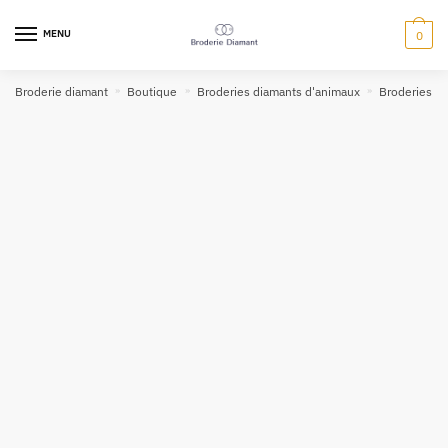
MENU
0
Broderie diamant
»
Boutique
»
Broderies diamants d'animaux
»
Broderies di