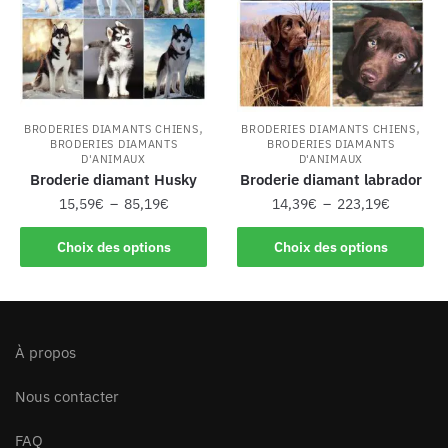
,
,
BRODERIES DIAMANTS CHIENS
BRODERIES DIAMANTS CHIENS
BRODERIES DIAMANTS
BRODERIES DIAMANTS
D'ANIMAUX
D'ANIMAUX
Broderie diamant Husky
Broderie diamant labrador
15,59
€
–
85,19
€
14,39
€
–
223,19
€
Choix des options
Choix des options
À propos
Nous contacter
FAQ