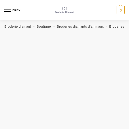
MENU
0
Broderie diamant
»
Boutique
»
Broderies diamants d'animaux
»
Broderies di