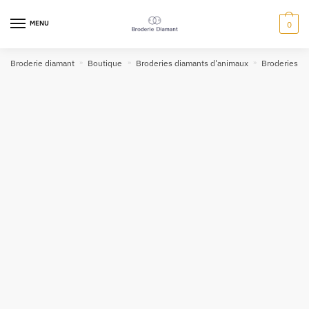
MENU
0
Broderie diamant
»
Boutique
»
Broderies diamants d'animaux
»
Broderies d