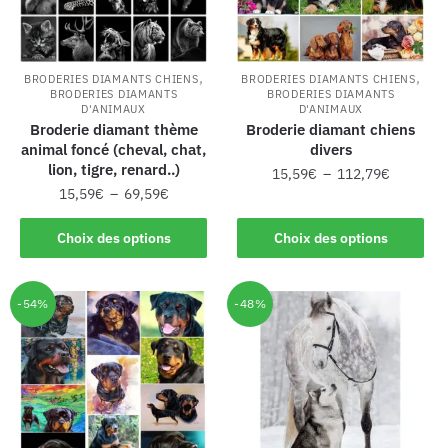
,
,
BRODERIES DIAMANTS CHIENS
BRODERIES DIAMANTS CHIENS
BRODERIES DIAMANTS
BRODERIES DIAMANTS
D'ANIMAUX
D'ANIMAUX
Broderie diamant thème
Broderie diamant chiens
animal foncé (cheval, chat,
divers
lion, tigre, renard..)
15,59
€
–
112,79
€
15,59
€
–
69,59
€
Choix des options
Choix des options
-54%
-48%