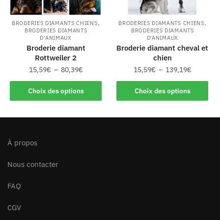
,
,
BRODERIES DIAMANTS CHIENS
BRODERIES DIAMANTS CHIENS
BRODERIES DIAMANTS
BRODERIES DIAMANTS
D'ANIMAUX
D'ANIMAUX
Broderie diamant
Broderie diamant cheval et
Rottweiler 2
chien
15,59
€
–
80,39
€
15,59
€
–
139,19
€
Choix des options
Choix des options
À propos
Nous contacter
FAQ
CGV