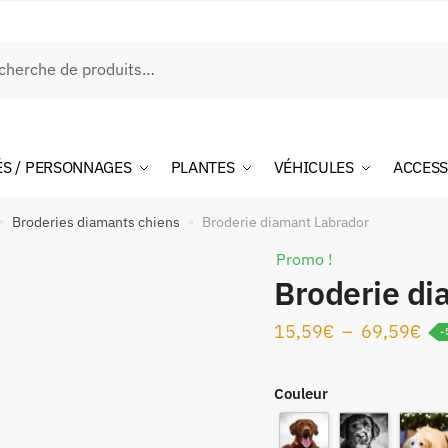
rche
ÉS / PERSONNAGES
PLANTES
VÉHICULES
ACCESS
Broderies diamants chiens
Broderie diamant Labrador
»
»
Promo !
Broderie di
15,59
€
–
69,59
€
-
Couleur