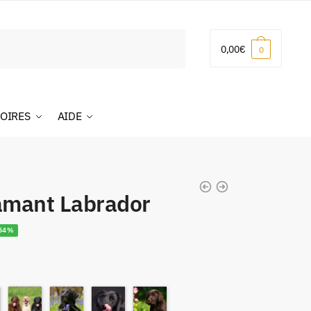
0,00
€
0
OIRES
AIDE
amant Labrador
54%