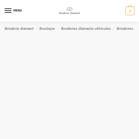
MENU
0
Broderie diamant
»
Boutique
»
Broderies diamants véhicules
»
Broderies di