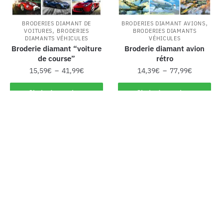
,
BRODERIES DIAMANT DE
BRODERIES DIAMANT AVIONS
,
VOITURES
BRODERIES
BRODERIES DIAMANTS
DIAMANTS VÉHICULES
VÉHICULES
Broderie diamant “voiture
Broderie diamant avion
de course”
rétro
15,59
€
–
41,99
€
14,39
€
–
77,99
€
Choix des options
Choix des options
-38%
-38%
BRODERIES DIAMANT DE
BRODERIES DIAMANT DE