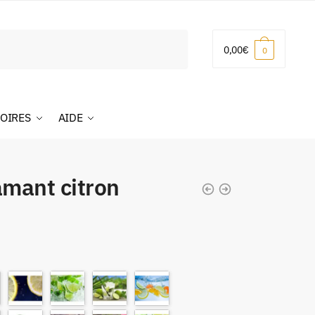
0,00
€
0
OIRES
AIDE
amant citron