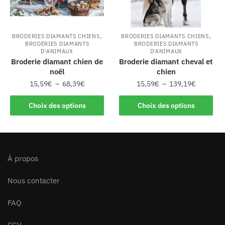
,
,
BRODERIES DIAMANTS CHIENS
BRODERIES DIAMANTS CHIENS
BRODERIES DIAMANTS
BRODERIES DIAMANTS
D'ANIMAUX
D'ANIMAUX
Broderie diamant chien de
Broderie diamant cheval et
noël
chien
15,59
€
–
68,39
€
15,59
€
–
139,19
€
Choix des options
Choix des options
À propos
Nous contacter
FAQ
CGV