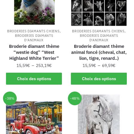
,
,
BRODERIES DIAMANTS CHIENS
BRODERIES DIAMANTS CHIENS
BRODERIES DIAMANTS
BRODERIES DIAMANTS
D'ANIMAUX
D'ANIMAUX
Broderie diamant thème
Broderie diamant thème
“westie dog” “West
animal foncé (cheval, chat,
Highland White Terrier”
lion, tigre, renard..)
15,59
€
–
253,19
€
15,59
€
–
69,59
€
Choix des options
Choix des options
-38%
-48%