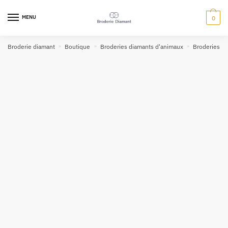
MENU
0
Broderie diamant
»
Boutique
»
Broderies diamants d'animaux
»
Broderies d