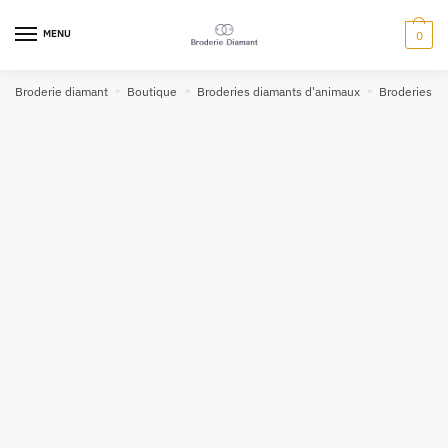
MENU
0
Broderie diamant
»
Boutique
»
Broderies diamants d'animaux
»
Broderies di