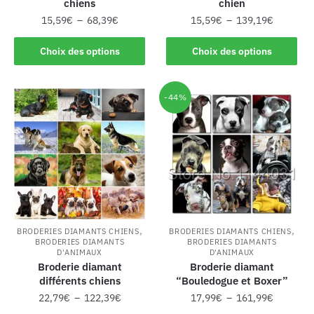
chiens
chien
15,59
€
–
68,39
€
15,59
€
–
139,19
€
Choix des options
Choix des options
-44%
,
,
BRODERIES DIAMANTS CHIENS
BRODERIES DIAMANTS CHIENS
BRODERIES DIAMANTS
BRODERIES DIAMANTS
D'ANIMAUX
D'ANIMAUX
Broderie diamant
Broderie diamant
différents chiens
“Bouledogue et Boxer”
22,79
€
–
122,39
€
17,99
€
–
161,99
€