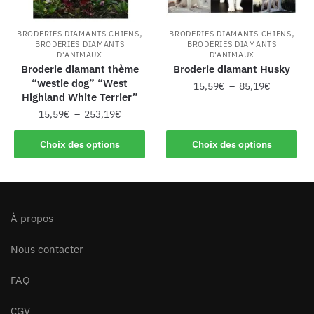
,
,
BRODERIES DIAMANTS CHIENS
BRODERIES DIAMANTS CHIENS
BRODERIES DIAMANTS
BRODERIES DIAMANTS
D'ANIMAUX
D'ANIMAUX
Broderie diamant thème
Broderie diamant Husky
“westie dog” “West
15,59
€
–
85,19
€
Highland White Terrier”
15,59
€
–
253,19
€
Choix des options
Choix des options
À propos
Nous contacter
FAQ
CGV