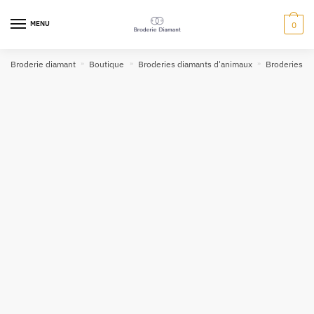
MENU
0
Broderie diamant
»
Boutique
»
Broderies diamants d'animaux
»
Broderies di