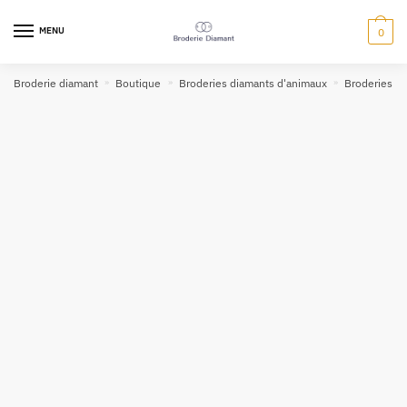
MENU
0
Broderie diamant
»
Boutique
»
Broderies diamants d'animaux
»
Broderies d