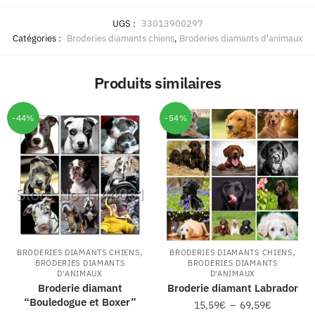
UGS :
33013900297
Catégories :
Broderies diamants chiens
,
Broderies diamants d'animaux
Produits similaires
-44%
-54%
,
,
BRODERIES DIAMANTS CHIENS
BRODERIES DIAMANTS CHIENS
BRODERIES DIAMANTS
BRODERIES DIAMANTS
D'ANIMAUX
D'ANIMAUX
Broderie diamant
Broderie diamant Labrador
“Bouledogue et Boxer”
15,59
€
–
69,59
€