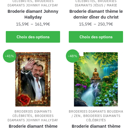
,
,
CÉLÉBRITÉS
BRODERIES
CÉLÉBRITÉS
BRODERIES
DIAMANTS JOHNNY HALLYDAY
DIAMANTS JÉSUS / MARIE
Broderie diamant Johnny
Broderie diamant thème le
Hallyday
dernier dîner du christ
15,59
€
–
161,99
€
15,59
€
–
250,79
€
Choix des options
Choix des options
-41%
-48%
BRODERIES DIAMANTS
BRODERIES DIAMANTS BOUDDHA
,
,
CÉLÉBRITÉS
BRODERIES
/ ZEN
BRODERIES DIAMANTS
DIAMANTS JOHNNY HALLYDAY
CÉLÉBRITÉS
Broderie diamant thème
Broderie diamant thème