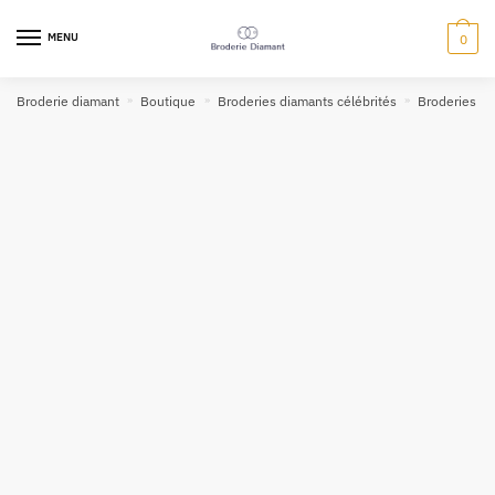
MENU
0
Broderie diamant
»
Boutique
»
Broderies diamants célébrités
»
Broderies d