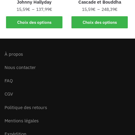
Johnny Hallyday
Cascade et Bouddha
15,59
€
–
137,99
€
15,59
€
–
248,39
€
Choix des options
Choix des options
À propos
Nous contacter
FAQ
CGV
Politique des retours
Mentions légales
Expédition