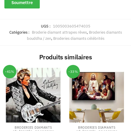
UGS :
1005003605474035
Catégories :
Broderie diamant attrapes rêves
,
Broderies diamants
bouddha / zen
,
Broderies diamants célébrités
Produits similaires
-41%
-33%
BRODERIES DIAMANTS
BRODERIES DIAMANTS