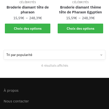
CÉLÉBRITÉS
CÉLÉBRITÉS
Broderie diamant tête de
Broderie diamant thème
pharaon
tête de Pharaon Egyptien
15,59
€
–
248,39
€
15,59
€
–
248,39
€
Choix des options
Choix des options
4 résultats affichés
À propos
Nous contacter