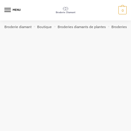
MENU
0
Broderie diamant
»
Boutique
»
Broderies diamants de plantes
»
Broderies di