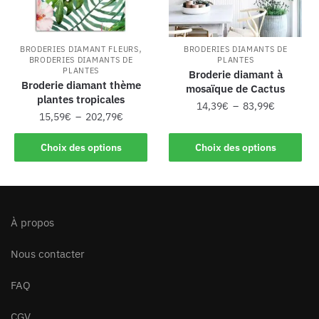
,
BRODERIES DIAMANT FLEURS
BRODERIES DIAMANTS DE
BRODERIES DIAMANTS DE
PLANTES
PLANTES
Broderie diamant à
Broderie diamant thème
mosaïque de Cactus
plantes tropicales
14,39
€
–
83,99
€
15,59
€
–
202,79
€
Choix des options
Choix des options
À propos
Nous contacter
FAQ
CGV