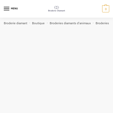
MENU
0
Broderie diamant
»
Boutique
»
Broderies diamants d'animaux
»
Broderies di