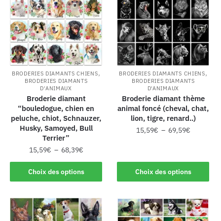
,
,
BRODERIES DIAMANTS CHIENS
BRODERIES DIAMANTS CHIENS
BRODERIES DIAMANTS
BRODERIES DIAMANTS
D'ANIMAUX
D'ANIMAUX
Broderie diamant
Broderie diamant thème
“bouledogue, chien en
animal foncé (cheval, chat,
peluche, chiot, Schnauzer,
lion, tigre, renard..)
Husky, Samoyed, Bull
15,59
€
–
69,59
€
Terrier”
15,59
€
–
68,39
€
Choix des options
Choix des options