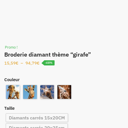
Promo !
Broderie diamant thème “girafe”
15,59
€
–
94,79
€
-48%
Couleur
Taille
Diamants carrés 15x20CM
Diamants carrés 20x25cm