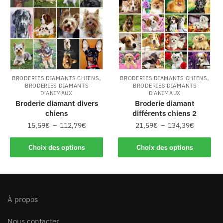
,
,
BRODERIES DIAMANTS CHIENS
BRODERIES DIAMANTS CHIENS
BRODERIES DIAMANTS
BRODERIES DIAMANTS
D'ANIMAUX
D'ANIMAUX
Broderie diamant divers
Broderie diamant
chiens
différents chiens 2
15,59
€
–
112,79
€
21,59
€
–
134,39
€
Choix des options
Choix des options
À propos
Nous contacter