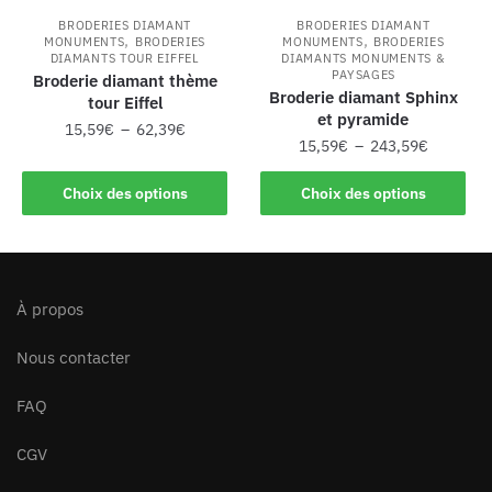
BRODERIES DIAMANT
BRODERIES DIAMANT
,
,
MONUMENTS
BRODERIES
MONUMENTS
BRODERIES
DIAMANTS TOUR EIFFEL
DIAMANTS MONUMENTS &
PAYSAGES
Broderie diamant thème
Broderie diamant Sphinx
tour Eiffel
et pyramide
15,59
€
–
62,39
€
15,59
€
–
243,59
€
Choix des options
Choix des options
À propos
Nous contacter
FAQ
CGV