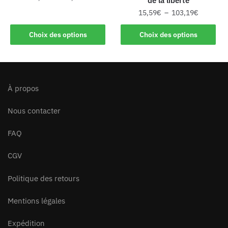
de la liberté
15,59
€
–
103,19
€
Choix des options
Choix des options
À propos
Nous contacter
FAQ
CGV
Politique des retours
Mentions légales
Expédition