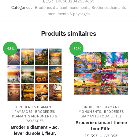
UGS :
1005002042539655
Catégories :
Broderies diamant monuments
,
Broderies diamants
monuments & paysages
Produits similaires
-48%
-52%
BRODERIES DIAMANT
BRODERIES DIAMANT
,
,
PAYSAGES
BRODERIES
MONUMENTS
BRODERIES
DIAMANTS MONUMENTS &
DIAMANTS TOUR EIFFEL
PAYSAGES
Broderie diamant thème
Broderie diamant «lac,
tour Eiffel
lever du soleil, fleur,
15,59
€
–
62,39
€