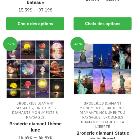
bateau»
15,59
€
–
97,19
€
Choix des options
Choix des options
-32%
-41%
BRODERIES DIAMANT
BRODERIES DIAMANT
,
,
PAYSAGES
BRODERIES
MONUMENTS
BRODERIES
DIAMANTS MONUMENTS &
DIAMANTS MONUMENTS &
,
PAYSAGES
PAYSAGES
BRODERIES
DIAMANTS STATUE DE LA
Broderie diamant thème
LIBERTÉ
lune
Broderie diamant Statue
15,59
€
–
65,99
€