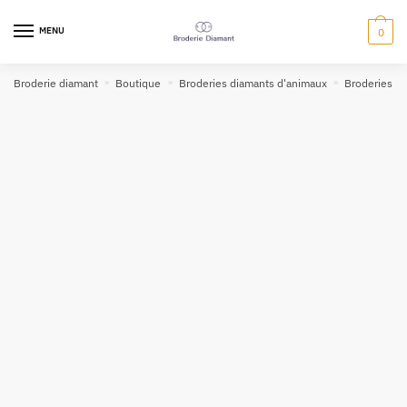
MENU
0
Broderie diamant
»
Boutique
»
Broderies diamants d'animaux
»
Broderies d