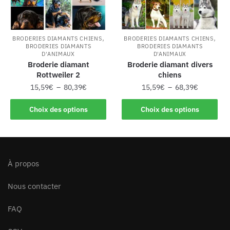
,
,
BRODERIES DIAMANTS CHIENS
BRODERIES DIAMANTS CHIENS
BRODERIES DIAMANTS
BRODERIES DIAMANTS
D'ANIMAUX
D'ANIMAUX
Broderie diamant
Broderie diamant divers
Rottweiler 2
chiens
15,59
€
–
80,39
€
15,59
€
–
68,39
€
Choix des options
Choix des options
À propos
Nous contacter
FAQ